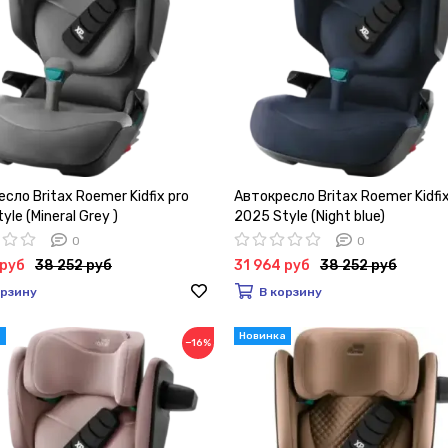
сло Britax Roemer Kidfix pro
Автокресло Britax Roemer Kidfix
yle (Mineral Grey )
2025 Style (Night blue)
0
0
 руб
38 252 руб
31 964 руб
38 252 руб
орзину
В корзину
−16%