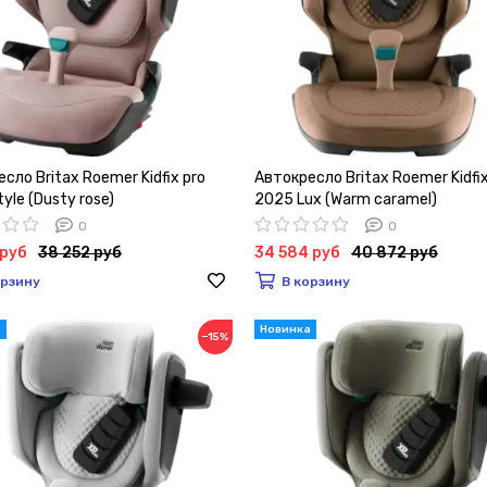
сло Britax Roemer Kidfix pro
Автокресло Britax Roemer Kidfix
yle (Dusty rose)
2025 Lux (Warm caramel)
0
0
 руб
38 252 руб
34 584 руб
40 872 руб
орзину
В корзину
−15%