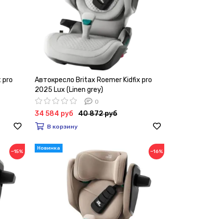
 pro
Автокресло Britax Roemer Kidfix pro
2025 Lux (Linen grey)
0
34 584 руб
40 872 руб
В корзину
−15%
−16%