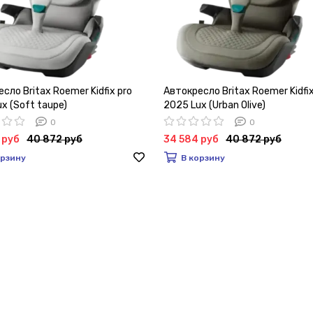
сло Britax Roemer Kidfix pro
Автокресло Britax Roemer Kidfix
x (Soft taupe)
2025 Lux (Urban Olive)
0
0
 руб
40 872 руб
34 584 руб
40 872 руб
орзину
В корзину