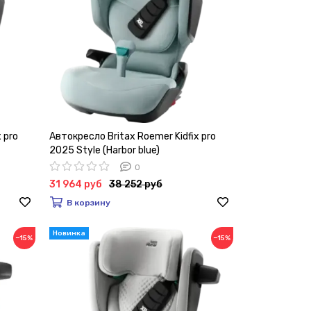
 pro
Автокресло Britax Roemer Kidfix pro
2025 Style (Harbor blue)
0
31 964 руб
38 252 руб
В корзину
−15%
−15%