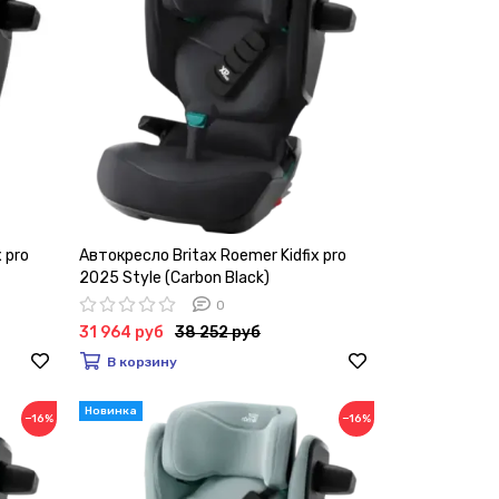
 pro
Автокресло Britax Roemer Kidfix pro
2025 Style (Carbon Black)
0
31 964 руб
38 252 руб
В корзину
−16%
−16%