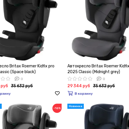
сло Britax Roemer Kidfix pro
Автокресло Britax Roemer Kidfix
assic (Space black)
2025 Classic (Midnight grey)
0
0
 руб
35 632 руб
29 344 руб
35 632 руб
орзину
В корзину
−16%