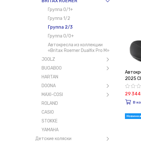
BRITAX ROEMER
Группа 0/1+
Группа 1/2
Группа 2/3
Группа 0/0+
Автокресла из коллекции
«Britax Roemer Dualfix Pro M»
JOOLZ
BUGABOO
Автокре
HARTAN
2025 Cl
DOONA
29 344
MAXI-COSI
В к
ROLAND
CASIO
STOKKE
YAMAHA
Детские коляски