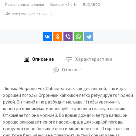
Прогулочные коляски
Коляски «2 в 1»
BUGABOO
Детские коляски из коллекции «BUGABOO FOX CUB»
Описание
Характеристики
0
Отзывы
Люлька Bugaboo Fox Cub идеальна, как для плохой, так и для
хорошей погоды. Огромный капюшон легко регулируется одной
рукой. Он тихий и не разбудит малыша. Чтобы увеличить
капор до максимума, используйте дополнительную секцию.
Открывается она молнией. Во время дождя и ветра капюшон
хорошо закрывает юного пассажира, а для жаркой погоды
предусмотрено большое вентиляционное окно. Открывается
оно тоже бесшумно и не тревожит чуткий сон младенца.