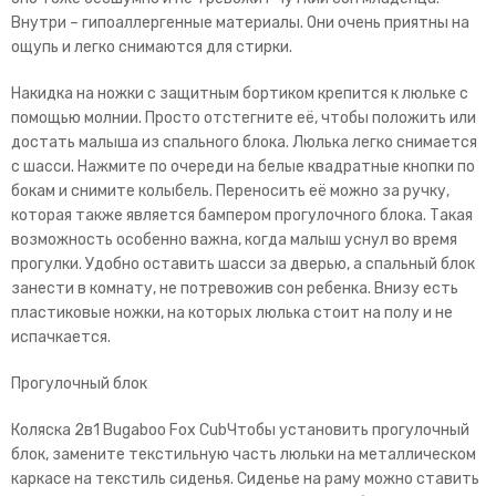
Внутри – гипоаллергенные материалы. Они очень приятны на
ощупь и легко снимаются для стирки.
Накидка на ножки с защитным бортиком крепится к люльке с
помощью молнии. Просто отстегните её, чтобы положить или
достать малыша из спального блока. Люлька легко снимается
с шасси. Нажмите по очереди на белые квадратные кнопки по
бокам и снимите колыбель. Переносить её можно за ручку,
которая также является бампером прогулочного блока. Такая
возможность особенно важна, когда малыш уснул во время
прогулки. Удобно оставить шасси за дверью, а спальный блок
занести в комнату, не потревожив сон ребенка. Внизу есть
пластиковые ножки, на которых люлька стоит на полу и не
испачкается.
Прогулочный блок
Коляска 2в1 Bugaboo Fox CubЧтобы установить прогулочный
блок, замените текстильную часть люльки на металлическом
каркасе на текстиль сиденья. Сиденье на раму можно ставить