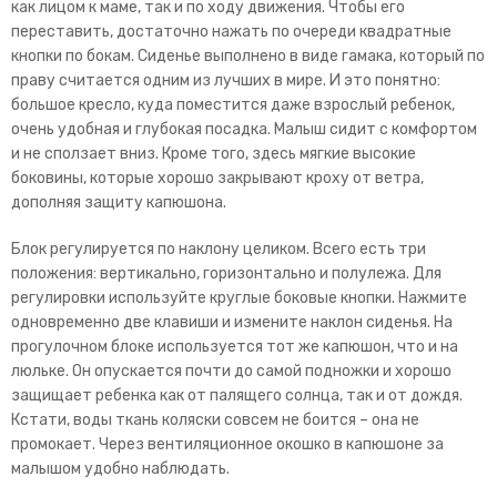
как лицом к маме, так и по ходу движения. Чтобы его
переставить, достаточно нажать по очереди квадратные
кнопки по бокам. Сиденье выполнено в виде гамака, который по
праву считается одним из лучших в мире. И это понятно:
большое кресло, куда поместится даже взрослый ребенок,
очень удобная и глубокая посадка. Малыш сидит с комфортом
и не сползает вниз. Кроме того, здесь мягкие высокие
боковины, которые хорошо закрывают кроху от ветра,
дополняя защиту капюшона.
Блок регулируется по наклону целиком. Всего есть три
положения: вертикально, горизонтально и полулежа. Для
регулировки используйте круглые боковые кнопки. Нажмите
одновременно две клавиши и измените наклон сиденья. На
прогулочном блоке используется тот же капюшон, что и на
люльке. Он опускается почти до самой подножки и хорошо
защищает ребенка как от палящего солнца, так и от дождя.
Кстати, воды ткань коляски совсем не боится – она не
промокает. Через вентиляционное окошко в капюшоне за
малышом удобно наблюдать.