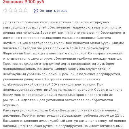
Экономия 9 100 руб
Оставить отзыв
Достаточно большой капюшон из ткани с защитой от вредных
ультрафиолетовых лучей обеспечивает надежную защиту от яркого
солнца или непогоды. Застегнутые пятиточечные ремни безопасности
исключают внезапное выпадение малыша из коляски. Система
натяжения как в автокреслах Cybex, все делается одной рукой. Мягкие
плечевые накладки защитят плечики малыша от дискомфорта.
Фирменный бампер идёт в комплекте с коляской. Он покрыт экокожей,
откидывается с двух сторон, обеспечивая удобную посадку малыша.
Просторное сиденье с подножкой легко превращается в удобное
полноценное спальное место. Спинка бесшумно опускается на
необходимый уровень при помощи ремней, а подножка регулируется,
увеличивая длину ложа. Сиденье и спинка выполнены из
комбинированной сетчатой 3D-ткани для вентиляции. При
использовании совместимой автолюльки-переноски Cybex, в коляске
Beezy можно перевозить самых маленьких крох с первого дня их
рождения. Адаптеры для установки автокресла приобретаются
отдельно.
Рама прогулочной коляски Cybex Beezy выполнена из облегченного
алюминия. Прочная конструкция выдерживает ребенка весом до 22 кг.
Багажное отделение имеет удобный доступ даже при откинутой спинке
сиденья. Родительская ручка не регулируется, но имеет оптимальный