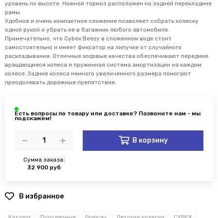
уровень по высоте. Ножной тормоз расположен на задней перекладине
рамы.
Удобное и очень компактное сложение позволяет собрать коляску
одной рукой и убрать ее в багажник любого автомобиля.
Примечательно, что Cybex Beezy в сложенном виде стоит
самостоятельно и имеет фиксатор на липучке от случайного
раскладывания. Отличные ходовые качества обеспечивают передние
вращающиеся колеса и пружинная система амортизации на каждом
колесе. Задние колеса немного увеличенного размера помогают
преодолевать дорожные препятствия.
В корзину
Сумма заказа:
32 900 руб
В избранное
Каталог
Популярные
Бренды
Детские коляски
CYBEX