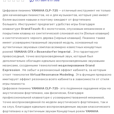
Оставить отзыв
Цифровое пианино
YAMAHA CLP-725
— отличный инструмент не только
для начинающих пианистов, но и для музыкантов, которые уже имеют
более высокие навыки и поэтому ожидают от фортепиано
большего. Инструмент предлагает удобство игры благодаря
клавиатуре
GrandTouch-S
с молоточком, спусковым механизмом и
покрытием клавиш из синтетической слоновой кости (белые клавиши)
и синтетического черного дерева (черные клавиши). Пианино также
имеет усовершенствованный звуковой модуль, основанный на
аутентичных звуковых семплах всемирно известных концертных
роялей
YAMAHA CFX
и
Bosendorfer Imperial .
. Это гарантирует
превосходный, точно воспроизведенный звук, который был
дополнительно обогащен идеально воспроизведенными звуковыми
нюансами, созданными технологией
моделирования Grand
Expression
. Не забыт и резонансный эффект кабинета, за которым
стоит технология
Virtual Resonance Modeling
. Эта функция прекрасно
имитирует эффект резонанса всего кабинета в зависимости от стиля
игры пианиста.
Цифровое пианино
YAMAHA CLP-725
- это подлинное ощущение игры на
акустическом фортепиано, как физически, благодаря
профессиональной клавиатуре с усовершенствованной механикой,
точно воспроизведенной по модели акустического фортепиано, так и
на слух, благодаря идеально воспроизведенным звукам классического
фортепиано и аутентичным звукам Концертные рояли
YAMAHA