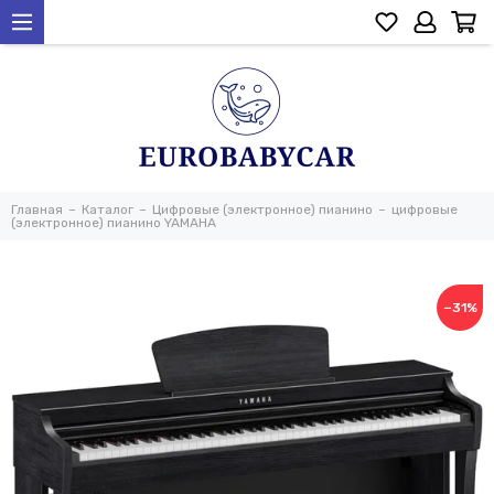
Главная
Каталог
Цифровые (электронное) пианино
цифровые
(электронное) пианино YAMAHA
−31%