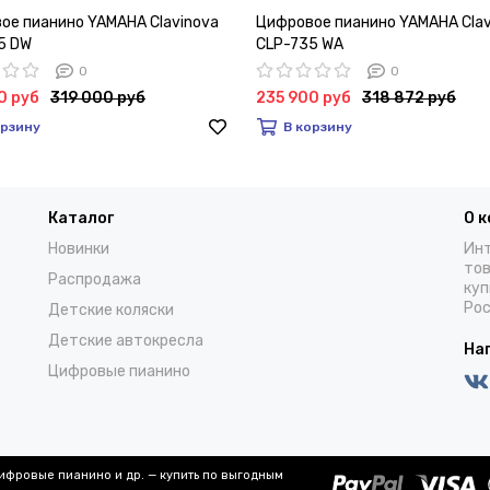
ое пианино YAMAHA Clavinova
Цифровое пианино YAMAHA Clav
5 DW
CLP-735 WA
0
0
0 руб
319 000 руб
235 900 руб
318 872 руб
орзину
В корзину
Каталог
О 
Новинки
Инт
тов
Распродажа
куп
Рос
Детские коляски
Детские автокресла
На
Цифровые пианино
цифровые пианино и др. — купить по выгодным