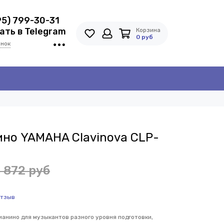
95) 799-30-31
ть в Telegram
Корзина
0 руб
онок
но YAMAHA Clavinova CLP-
 872 руб
отзыв
ианино для музыкантов разного уровня подготовки,