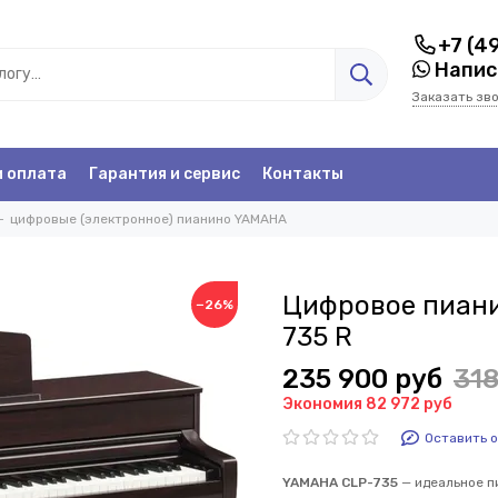
+7 (4
Написа
Заказать зв
и оплата
Гарантия и сервис
Контакты
цифровые (электронное) пианино YAMAHA
Цифровое пиани
−26%
735 R
235 900 руб
318
Экономия 82 972 руб
Оставить 
YAMAHA CLP-735
— идеальное п