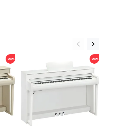
−26%
−26%