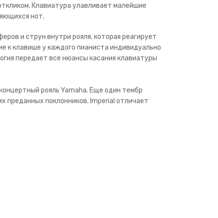
откликом. Клавиатура улавливает малейшие
ряющихся нот.
феров и струн внутри рояля, которая реагирует
е к клавише у каждого пианиста индивидуально
ология передает все нюансы касания клавиатуры
й концертный рояль Yamaha. Еще один тембр
их преданных поклонников. Imperial отличает