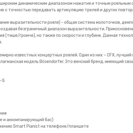
 широким динамическим диапазоном нажатия и точным рояльным 
е с точностью передавать артикуляцию трелей и других повто
вание выразительности рояля) - общая система молоточков, демп
создавая безграничный диапазон выразительности. Прикосновени
ия (тише/громче), но также по скорости и глубине. Данная техн
.
семирно известных концертных роялей. Один из них – CFX, лучши
 флагманская модель Bösendorfer. Это венский бренд, имеющий сво
h-S
ния
е и аккомпанирующий бас)
жению Smart Pianist на телефоне/планшете