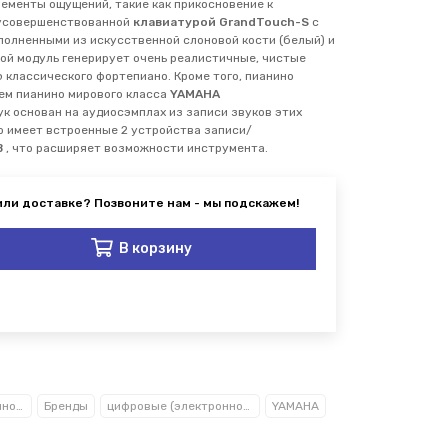
лементы ощущений, такие как прикосновение к
 усовершенствованной
клавиатурой GrandTouch-S
с
олненными из искусственной слоновой кости (белый) и
вой модуль генерирует очень реалистичные, чистые
ю классического фортепиано. Кроме того, пианино
ем пианино мирового класса
YAMAHA
ук основан на аудиосэмплах из записи звуков этих
о имеет встроенные 2 устройства записи/
B
, что расширяет возможности инструмента.
В корзину
Цифровые (электронное) пианино
Бренды
цифровые (электронное) пианино YAMAHA
YAMAHA