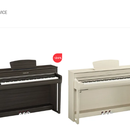
VICE
−26%