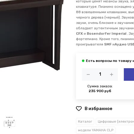
которые ценят нюансы звука, э
клавиатуре. Пианино оснащено
88 взвешенными клавишами, вып
черного дерева (черный). Звуко
звуки, очень близкие к звучани
обладает аутентичным звучани
CFX
и
Bosendorfer Imperial
. Зв
фортепиано. Кроме того, пианин
проигрывателя
SMF
и
Аудио US
Сумма заказа:
235 900 руб
В избранное
Каталог
модели YAMAHA CLP