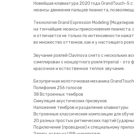
Новейшая клавиатура 2020 года GrandTouch-S с
нюансы движения пальцев пианиста, позволяющи
Технология Grand Expression Modeling (Моделиро
на тончайшие нюансы прикосновения пианиста, 
и отличается не только по интенсивности нажат
во множество оттенков, как и у настоящего рояля
Звучание роялей Clavinova снято с нескольких в
сэмплирован с концертного рояля Imperial - это
красочное и естественное теплое звучание.
Безупречная молоточковая механика GrandTouc
Полифония 256 голосов
38 Встроенных тембров
Симуляция акустических призвуков
Наложение тембров и разделение клавиатуры
Встроенные классические композиции для обуче
20 разных простых ритмических партий (ударны
Подключение (проводное) к специальному прило
Запись аудио на USB-накопитель