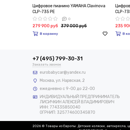
Цифровое пианино YAMAHA Clavinova
Цифров
CLP-735 PE
CLP-73
0
279 900 руб
379 000 руб
235 90
В корзину
В к
+7 (495) 799-30-31
Заказать звонок
eurobabycar@yandex.ru
Москва
,
ул. Нарвская, 2
ежедневно с 9-00 до 22-00
ИНДИВИДУАЛЬНЫЙ ПРЕДПРИНИМАТЕЛЬ
ЛИСИЧКИН АЛЕКСЕЙ ВЛАДИМИРОВИЧ
ИНН: 774335850040
ОГРНИП: 325774600345870
2026 © Товары из Европы: Детские коляски, автокресла, 