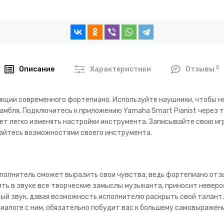
0
Описание
Характеристики
Отзывы
кции современного фортепиано. Используйте наушники, чтобы н
мбля. Подключитесь к приложению Yamaha Smart Pianist через 
ет легко изменять настройки инструмента. Записывайте свою игр
айтесь возможностями своего инструмента.
сполнитель сможет выразить свои чувства, ведь фортепиано отз
ить в звуке все творческие замыслы музыканта, приносит невер
ый звук, давая возможность исполнителю раскрыть свой талант
диалоге с ним, обязательно побудит вас к большему самовыражени