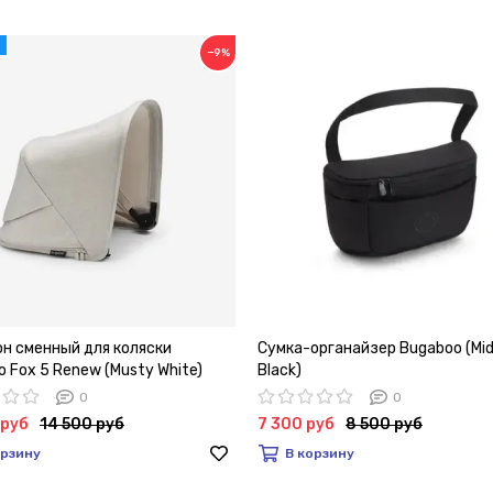
−9%
н сменный для коляски
Сумка-органайзер Bugaboo (Mid
 Fox 5 Renew (Musty White)
Black)
0
0
 руб
14 500 руб
7 300 руб
8 500 руб
орзину
В корзину