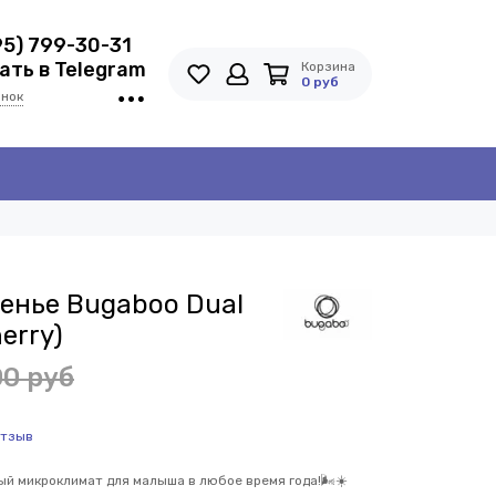
95) 799-30-31
ть в Telegram
Корзина
0 руб
онок
енье Bugaboo Dual
erry)
00 руб
отзыв
ый микроклимат для малыша в любое время года!🌬️☀️