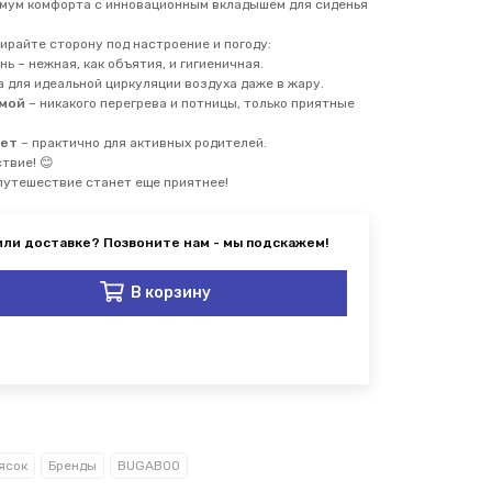
имум комфорта с инновационным вкладышем для сиденья
ирайте сторону под настроение и погоду:
нь – нежная, как объятия, и гигиеничная.
а для идеальной циркуляции воздуха даже в жару.
имой
– никакого перегрева и потницы, только приятные
нет
– практично для активных родителей.
ствие! 😊
 путешествие станет еще приятнее!
В корзину
ясок
Бренды
BUGABOO