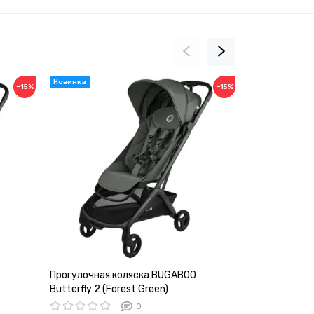
−15%
−15%
Прогулочная коляска BUGABOO
Прогулочная
Butterfly 2 (Forest Green)
Butterfly 2 (
0