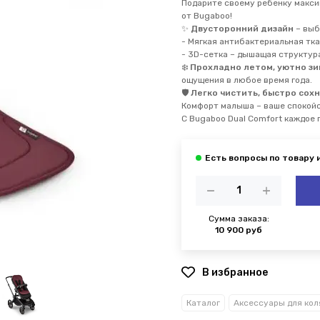
Подарите своему ребенку макс
от Bugaboo!
✨
Двусторонний дизайн
– выб
- Мягкая антибактериальная тка
- 3D-сетка – дышащая структур
❄️
Прохладно летом, уютно з
ощущения в любое время года.
🛡️
Легко чистить, быстро сох
Комфорт малыша – ваше спокой
С Bugaboo Dual Comfort каждое
Сумма заказа:
10 900 руб
В избранное
Каталог
Аксессуары для кол