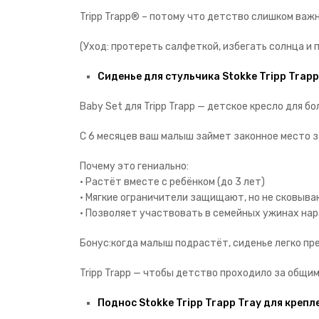
Tripp Trapp® – потому что детство слишком важн
(Уход: протереть салфеткой, избегать солнца и 
Сиденье для стульчика Stokke Tripp Trapp
Baby Set для Tripp Trapp — детское кресло для б
С 6 месяцев ваш малыш займет законное место 
Почему это гениально:
• Растёт вместе с ребёнком (до 3 лет)
• Мягкие ограничители защищают, но не сковыв
• Позволяет участвовать в семейных ужинах на
Бонус:когда малыш подрастёт, сиденье легко пр
Tripp Trapp — чтобы детство проходило за общим
Поднос Stokke Tripp Trapp Tray для крепл