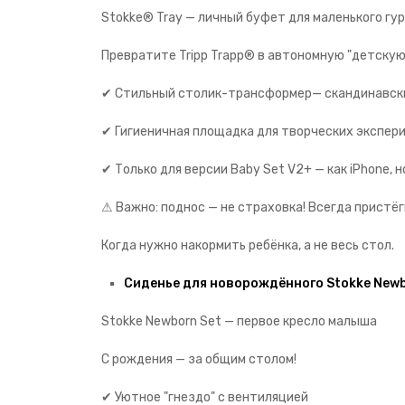
Stokke® Tray — личный буфет для маленького гу
Превратите Tripp Trapp® в автономную "детскую
✔ Стильный столик-трансформер— скандинавск
✔ Гигиеничная площадка для творческих экспери
✔ Только для версии Baby Set V2+ — как iPhone, 
⚠ Важно: поднос — не страховка! Всегда прист
Когда нужно накормить ребёнка, а не весь стол.
Сиденье для новорождённого Stokke Newbo
Stokke Newborn Set — первое кресло малыша
С рождения — за общим столом!
✔ Уютное "гнездо" с вентиляцией