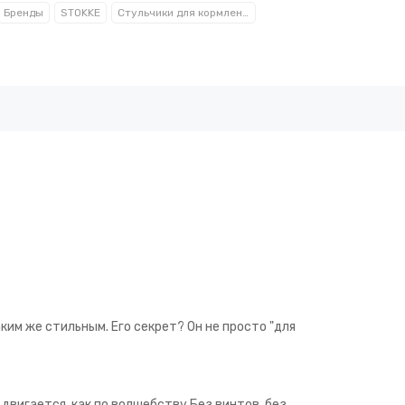
Бренды
STOKKE
Стульчики для кормления
ким же стильным. Его секрет? Он не просто "для
 двигается, как по волшебству.Без винтов, без