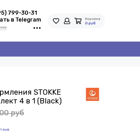
95) 799-30-31
ть в Telegram
Корзина
0 руб
онок
ормления STOKKE
лект 4 в 1 (Black)
00 руб
отзыв