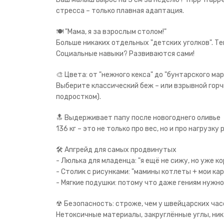
стресса – только плавная адаптация.
🍽 "Мама, я за взрослым столом!"
Больше никаких отдельных "детских уголков". Т
Социальные навыки? Развиваются сами!
🎨 Цвета: от "нежного кекса" до "бунтарского ма
Выберите классический беж – или взрывной горч
подростком).
🔝 Выдерживает папу после новогоднего оливье
136 кг – это не только про вес, но и про нагрузк
🛠 Апгрейд для самых продвинутых
- Люлька для младенца: "я ещё не сижу, но уже 
- Столик с рисунками: "мамины котлеты + мои ка
- Мягкие подушки: потому что даже гениям нужн
☢ Безопасность: строже, чем у швейцарских час
Нетоксичные материалы, закруглённые углы, ника