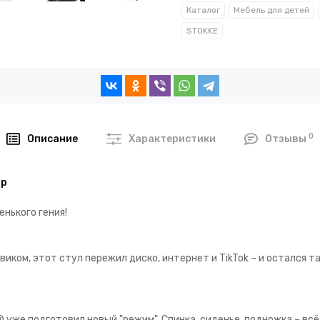
Каталог
Мебель для детей
STOKKE
0
Описание
Характеристики
Отзывы
pp
енького гения!
ом, этот стул пережил диско, интернет и TikTok – и остался та
я
® уже подготовил новый "режим". Спинка, сиденье, подножка – всё