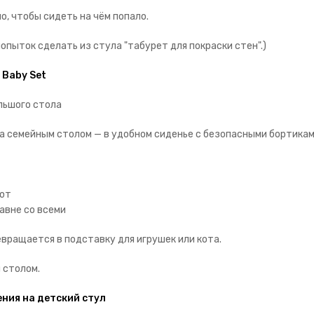
о, чтобы сидеть на чём попало.
попыток сделать из стула "табурет для покраски стен".)
 Baby Set
ольшого стола
за семейным столом — в удобном сиденье с безопасными бортика
ают
равне со всеми
евращается в подставку для игрушек или кота.
 столом.
ения на детский стул