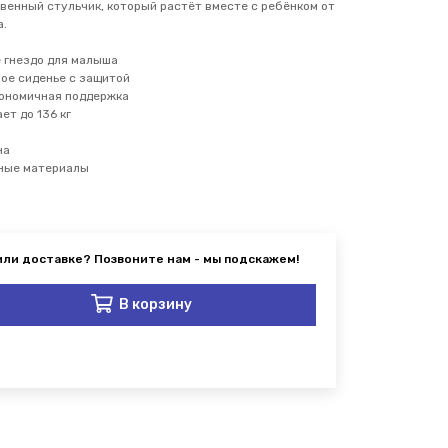
ственный стульчик, который растёт вместе с ребёнком от
а.
ое гнездо для малыша
бное сиденье с защитой
ргономичная поддержка
ет до 136 кг
ина
сные материалы
В корзину