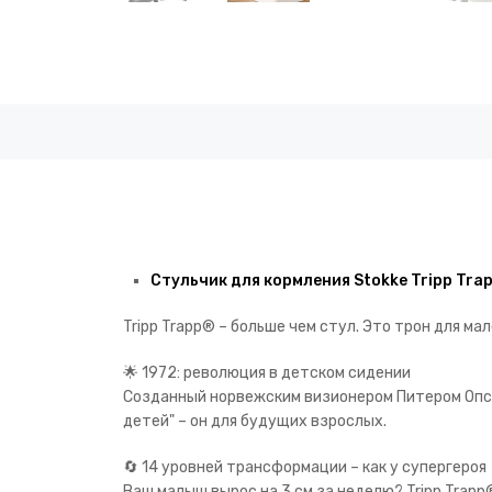
Стульчик для кормления Stokke Tripp Tra
Tripp Trapp® – больше чем стул. Это трон для мал
🌟 1972: революция в детском сидении
Созданный норвежским визионером Питером Опсвик
детей" – он для будущих взрослых.
🔄 14 уровней трансформации – как у супергеро
Ваш малыш вырос на 3 см за неделю? Tripp Trapp