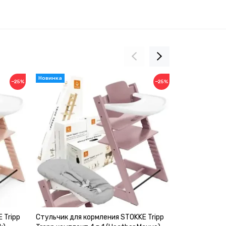
−25%
−25%
 Tripp
Стульчик для кормления STOKKE Tripp
Стульчик для