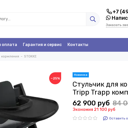
+7 (4
Написа
Заказать зв
и оплата
Гарантия и сервис
Контакты
я кормления
STOKKE
−25%
Стульчик для к
Tripp Trapp комп
62 900 руб
84 0
Экономия 21 100 руб
Оставить 