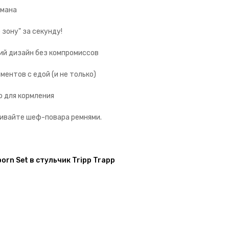
рмана
 зону" за секунду!
ий дизайн без компромиссов
ментов с едой (и не только)
но для кормления
ёгивайте шеф-повара ремнями.
rn Set в стульчик Tripp Trapp