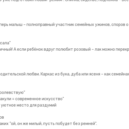
еперь малыш – полноправный участник семейных ужинов, споров о
рсала"
ичный! А если ребёнок вдруг полюбит розовый – лак можно перек
у родительской любви. Каркас из бука, дуба или ясеня – как семейна
королевствую"
ракули = современное искусство"
о уютное место для раздумий
ов
ких "ой, он же милый, пусть побудет без ремней".