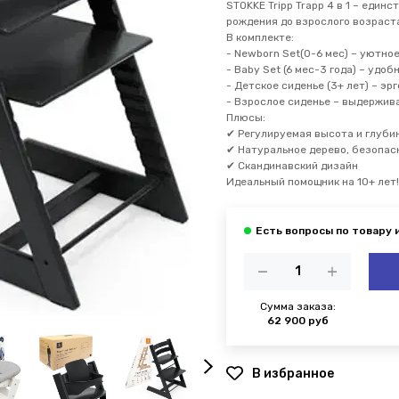
STOKKE Tripp Trapp 4 в 1 – един
рождения до взрослого возраст
В комплекте:
- Newborn Set(0-6 мес) – уютн
- Baby Set (6 мес-3 года) – удо
- Детское сиденье (3+ лет) – э
- Взрослое сиденье – выдержива
Плюсы:
✔ Регулируемая высота и глуб
✔ Натуральное дерево, безопа
✔ Скандинавский дизайн
Идеальный помощник на 10+ лет!
Сумма заказа:
62 900 руб
В избранное