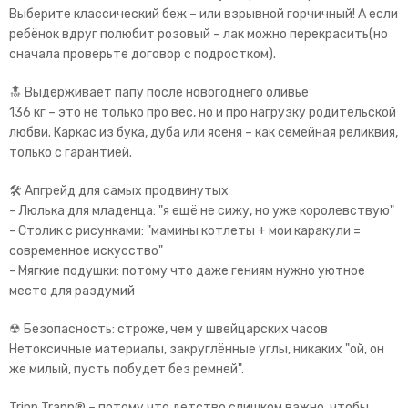
Выберите классический беж – или взрывной горчичный! А если
ребёнок вдруг полюбит розовый – лак можно перекрасить(но
сначала проверьте договор с подростком).
🔝 Выдерживает папу после новогоднего оливье
136 кг – это не только про вес, но и про нагрузку родительской
любви. Каркас из бука, дуба или ясеня – как семейная реликвия,
только с гарантией.
🛠 Апгрейд для самых продвинутых
- Люлька для младенца: "я ещё не сижу, но уже королевствую"
- Столик с рисунками: "мамины котлеты + мои каракули =
современное искусство"
- Мягкие подушки: потому что даже гениям нужно уютное
место для раздумий
☢ Безопасность: строже, чем у швейцарских часов
Нетоксичные материалы, закруглённые углы, никаких "ой, он
же милый, пусть побудет без ремней".
Tripp Trapp® – потому что детство слишком важно, чтобы