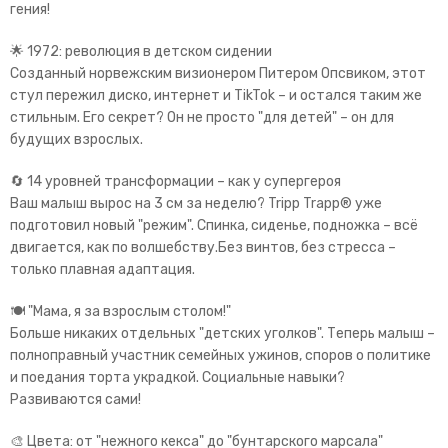
гения!
🌟 1972: революция в детском сидении
Созданный норвежским визионером Питером Опсвиком, этот
стул пережил диско, интернет и TikTok – и остался таким же
стильным. Его секрет? Он не просто "для детей" – он для
будущих взрослых.
🔄 14 уровней трансформации – как у супергероя
Ваш малыш вырос на 3 см за неделю? Tripp Trapp® уже
подготовил новый "режим". Спинка, сиденье, подножка – всё
двигается, как по волшебству.Без винтов, без стресса –
только плавная адаптация.
🍽 "Мама, я за взрослым столом!"
Больше никаких отдельных "детских уголков". Теперь малыш –
полноправный участник семейных ужинов, споров о политике
и поедания торта украдкой. Социальные навыки?
Развиваются сами!
🎨 Цвета: от "нежного кекса" до "бунтарского марсала"