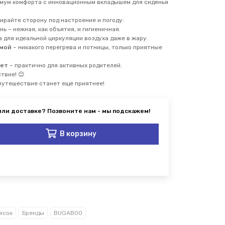
имум комфорта с инновационным вкладышем для сиденья
ирайте сторону под настроение и погоду:
нь – нежная, как объятия, и гигиеничная.
а для идеальной циркуляции воздуха даже в жару.
имой
– никакого перегрева и потницы, только приятные
нет
– практично для активных родителей.
ствие! 😊
 путешествие станет еще приятнее!
В корзину
ясок
Бренды
BUGABOO