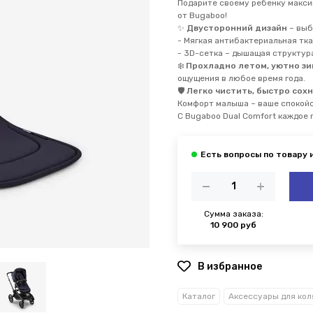
Подарите своему ребенку макс
от Bugaboo!
✨
Двусторонний дизайн
– выб
- Мягкая антибактериальная тка
- 3D-сетка – дышащая структур
❄️
Прохладно летом, уютно з
ощущения в любое время года.
🛡️
Легко чистить, быстро сох
Комфорт малыша – ваше спокой
С Bugaboo Dual Comfort каждое
Сумма заказа:
10 900 руб
В избранное
Каталог
Аксессуары для кол