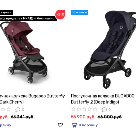
−21%
чная коляска Bugaboo Butterfly
Прогулочная коляска BUGABOO
 Dark Cherry)
Butterfly 2 (Deep Indigo)
0
0
 руб
65 341 руб
55 900 руб
66 000 руб
орзину
В корзину