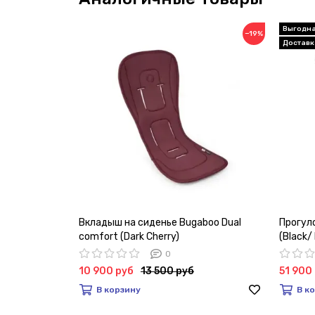
−19%
Вкладыш на сиденье Bugaboo Dual
Прогуло
comfort (Dark Cherry)
(Black/
0
10 900 руб
13 500 руб
51 900
В корзину
В к