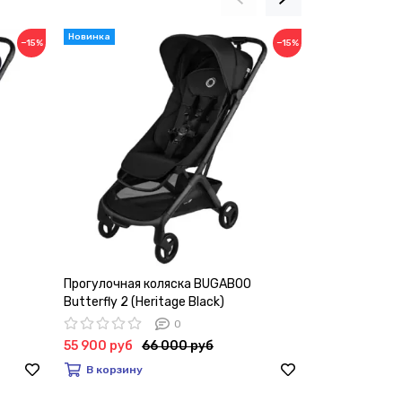
−15%
−15%
Прогулочная коляска BUGABOO
Прогулочная
Butterfly 2 (Heritage Black)
Butterfly 2 (F
0
55 900 руб
66 000 руб
55 900 руб
В корзину
В корзину