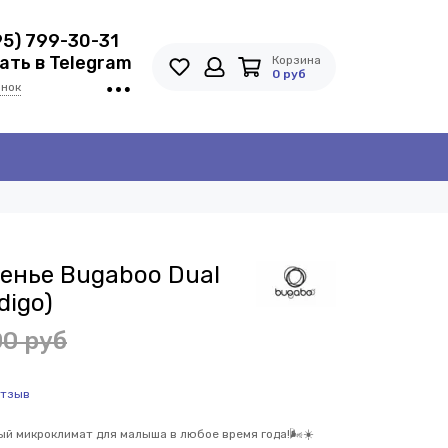
95) 799-30-31
ть в Telegram
Корзина
0 руб
онок
енье Bugaboo Dual
digo)
00 руб
отзыв
ый микроклимат для малыша в любое время года!🌬️☀️